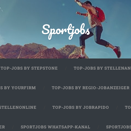
Sportjobs
TOP-JOBS BY STEPSTONE
TOP-JOBS BY STELLENAN
BS BY YOURFIRM
TOP-JOBS BY REGIO-JOBANZEIGER
 STELLENONLINE
TOP-JOBS BY JOBRAPIDO
TO
ER
SPORTJOBS WHATSAPP-KANAL
SPORTJOB