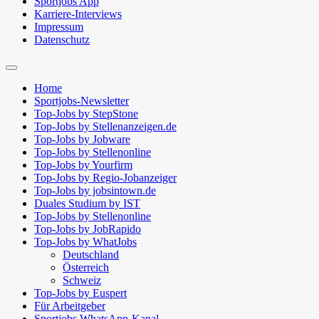
Sportjobs App
Karriere-Interviews
Impressum
Datenschutz
Suchfeld
ein-/ausblenden
Home
Sportjobs-Newsletter
Top-Jobs by StepStone
Top-Jobs by Stellenanzeigen.de
Top-Jobs by Jobware
Top-Jobs by Stellenonline
Top-Jobs by Yourfirm
Top-Jobs by Regio-Jobanzeiger
Top-Jobs by jobsintown.de
Duales Studium by IST
Top-Jobs by Stellenonline
Top-Jobs by JobRapido
Top-Jobs by WhatJobs
Deutschland
Österreich
Schweiz
Top-Jobs by Euspert
Für Arbeitgeber
Sportjobs WhatsApp-Kanal