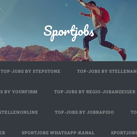
Sportjobs
TOP-JOBS BY STEPSTONE
TOP-JOBS BY STELLENAN
BS BY YOURFIRM
TOP-JOBS BY REGIO-JOBANZEIGER
 STELLENONLINE
TOP-JOBS BY JOBRAPIDO
TO
ER
SPORTJOBS WHATSAPP-KANAL
SPORTJOB