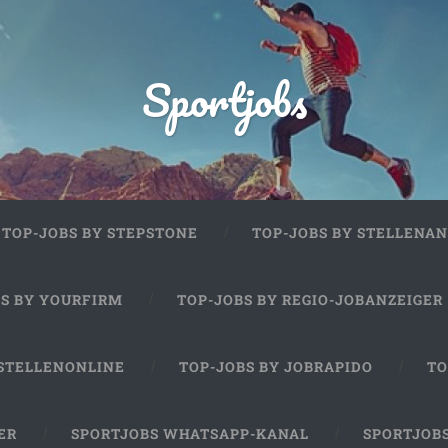
Sportjobs
TOP-JOBS BY STEPSTONE
TOP-JOBS BY STELLENAN
BS BY YOURFIRM
TOP-JOBS BY REGIO-JOBANZEIGER
 STELLENONLINE
TOP-JOBS BY JOBRAPIDO
TO
ER
SPORTJOBS WHATSAPP-KANAL
SPORTJOB