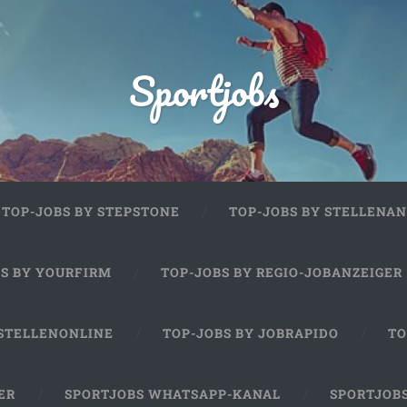
Sportjobs
TOP-JOBS BY STEPSTONE
TOP-JOBS BY STELLENAN
BS BY YOURFIRM
TOP-JOBS BY REGIO-JOBANZEIGER
 STELLENONLINE
TOP-JOBS BY JOBRAPIDO
TO
ER
SPORTJOBS WHATSAPP-KANAL
SPORTJOB