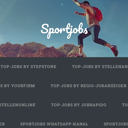
Sportjobs
TOP-JOBS BY STEPSTONE
TOP-JOBS BY STELLENAN
BS BY YOURFIRM
TOP-JOBS BY REGIO-JOBANZEIGER
 STELLENONLINE
TOP-JOBS BY JOBRAPIDO
TO
ER
SPORTJOBS WHATSAPP-KANAL
SPORTJOB