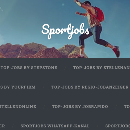
Sportjobs
TOP-JOBS BY STEPSTONE
TOP-JOBS BY STELLENAN
BS BY YOURFIRM
TOP-JOBS BY REGIO-JOBANZEIGER
 STELLENONLINE
TOP-JOBS BY JOBRAPIDO
TO
ER
SPORTJOBS WHATSAPP-KANAL
SPORTJOB