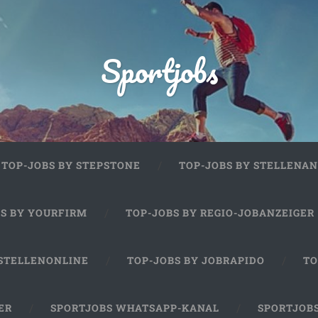
Sportjobs
TOP-JOBS BY STEPSTONE
TOP-JOBS BY STELLENAN
BS BY YOURFIRM
TOP-JOBS BY REGIO-JOBANZEIGER
 STELLENONLINE
TOP-JOBS BY JOBRAPIDO
TO
ER
SPORTJOBS WHATSAPP-KANAL
SPORTJOB