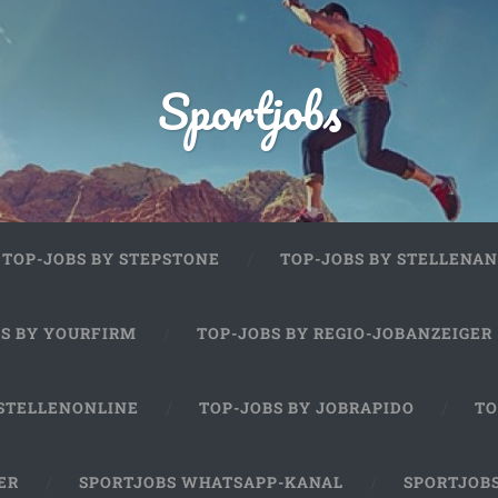
Sportjobs
TOP-JOBS BY STEPSTONE
TOP-JOBS BY STELLENAN
BS BY YOURFIRM
TOP-JOBS BY REGIO-JOBANZEIGER
 STELLENONLINE
TOP-JOBS BY JOBRAPIDO
TO
ER
SPORTJOBS WHATSAPP-KANAL
SPORTJOB