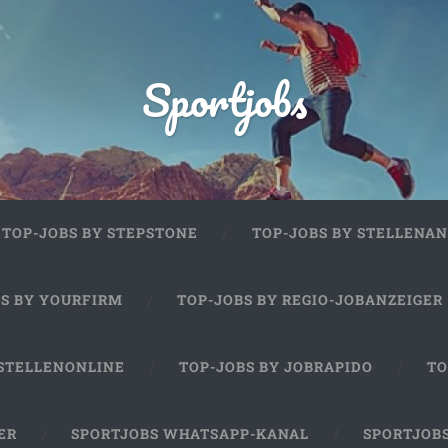
Sportjobs
TOP-JOBS BY STEPSTONE
TOP-JOBS BY STELLENAN
BS BY YOURFIRM
TOP-JOBS BY REGIO-JOBANZEIGER
 STELLENONLINE
TOP-JOBS BY JOBRAPIDO
TO
ER
SPORTJOBS WHATSAPP-KANAL
SPORTJOB