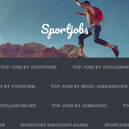
Sportjobs
TOP-JOBS BY STEPSTONE
TOP-JOBS BY STELLENAN
BS BY YOURFIRM
TOP-JOBS BY REGIO-JOBANZEIGER
 STELLENONLINE
TOP-JOBS BY JOBRAPIDO
TO
ER
SPORTJOBS WHATSAPP-KANAL
SPORTJOB