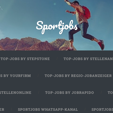
Sportjobs
TOP-JOBS BY STEPSTONE
TOP-JOBS BY STELLENAN
BS BY YOURFIRM
TOP-JOBS BY REGIO-JOBANZEIGER
 STELLENONLINE
TOP-JOBS BY JOBRAPIDO
TO
ER
SPORTJOBS WHATSAPP-KANAL
SPORTJOB