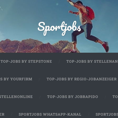
Sportjobs
TOP-JOBS BY STEPSTONE
TOP-JOBS BY STELLENAN
BS BY YOURFIRM
TOP-JOBS BY REGIO-JOBANZEIGER
 STELLENONLINE
TOP-JOBS BY JOBRAPIDO
TO
ER
SPORTJOBS WHATSAPP-KANAL
SPORTJOB