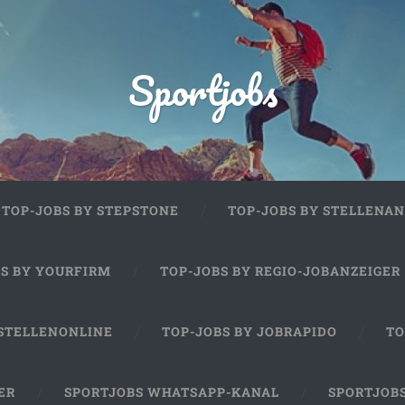
Sportjobs
TOP-JOBS BY STEPSTONE
TOP-JOBS BY STELLENAN
BS BY YOURFIRM
TOP-JOBS BY REGIO-JOBANZEIGER
 STELLENONLINE
TOP-JOBS BY JOBRAPIDO
TO
ER
SPORTJOBS WHATSAPP-KANAL
SPORTJOB