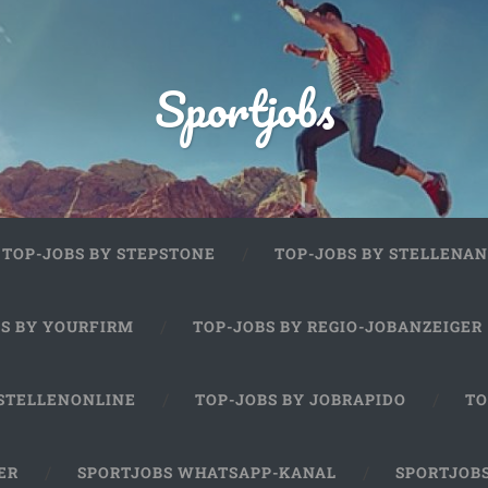
Sportjobs
TOP-JOBS BY STEPSTONE
TOP-JOBS BY STELLENAN
BS BY YOURFIRM
TOP-JOBS BY REGIO-JOBANZEIGER
 STELLENONLINE
TOP-JOBS BY JOBRAPIDO
TO
ER
SPORTJOBS WHATSAPP-KANAL
SPORTJOB