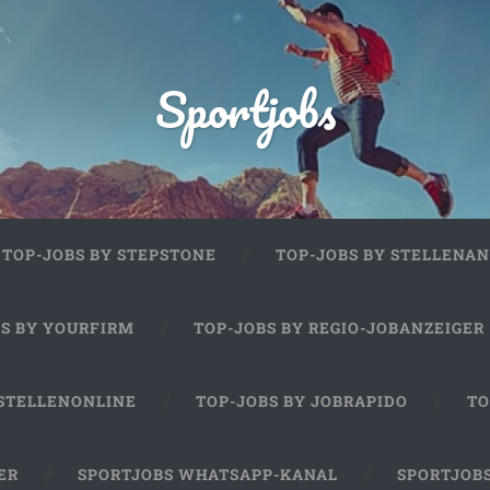
Sportjobs
TOP-JOBS BY STEPSTONE
TOP-JOBS BY STELLENAN
BS BY YOURFIRM
TOP-JOBS BY REGIO-JOBANZEIGER
 STELLENONLINE
TOP-JOBS BY JOBRAPIDO
TO
ER
SPORTJOBS WHATSAPP-KANAL
SPORTJOB