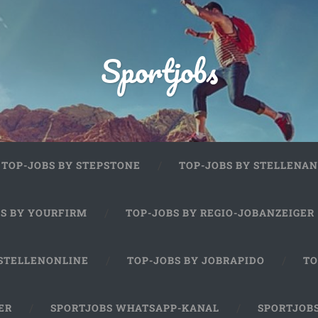
Sportjobs
TOP-JOBS BY STEPSTONE
TOP-JOBS BY STELLENAN
BS BY YOURFIRM
TOP-JOBS BY REGIO-JOBANZEIGER
 STELLENONLINE
TOP-JOBS BY JOBRAPIDO
TO
ER
SPORTJOBS WHATSAPP-KANAL
SPORTJOB