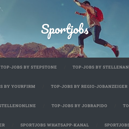
Sportjobs
TOP-JOBS BY STEPSTONE
TOP-JOBS BY STELLENAN
BS BY YOURFIRM
TOP-JOBS BY REGIO-JOBANZEIGER
 STELLENONLINE
TOP-JOBS BY JOBRAPIDO
TO
ER
SPORTJOBS WHATSAPP-KANAL
SPORTJOB