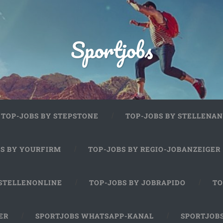
Sportjobs
TOP-JOBS BY STEPSTONE
TOP-JOBS BY STELLENAN
BS BY YOURFIRM
TOP-JOBS BY REGIO-JOBANZEIGER
 STELLENONLINE
TOP-JOBS BY JOBRAPIDO
TO
ER
SPORTJOBS WHATSAPP-KANAL
SPORTJOB