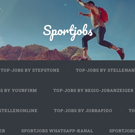
Sportjobs
TOP-JOBS BY STEPSTONE
TOP-JOBS BY STELLENAN
BS BY YOURFIRM
TOP-JOBS BY REGIO-JOBANZEIGER
 STELLENONLINE
TOP-JOBS BY JOBRAPIDO
TO
ER
SPORTJOBS WHATSAPP-KANAL
SPORTJOB