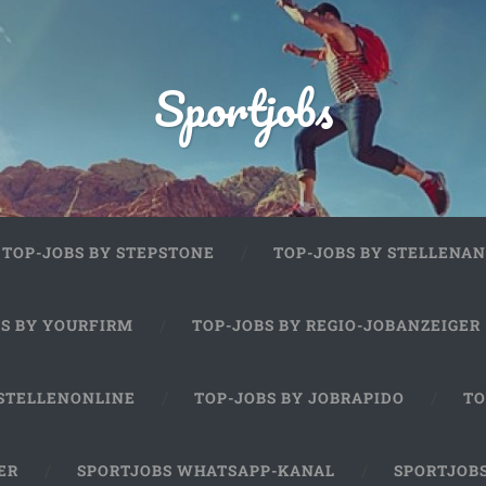
Sportjobs
TOP-JOBS BY STEPSTONE
TOP-JOBS BY STELLENAN
BS BY YOURFIRM
TOP-JOBS BY REGIO-JOBANZEIGER
 STELLENONLINE
TOP-JOBS BY JOBRAPIDO
TO
ER
SPORTJOBS WHATSAPP-KANAL
SPORTJOB