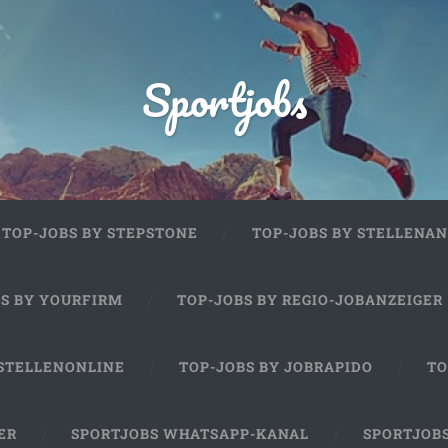
Sportjobs
TOP-JOBS BY STEPSTONE
TOP-JOBS BY STELLENAN
BS BY YOURFIRM
TOP-JOBS BY REGIO-JOBANZEIGER
 STELLENONLINE
TOP-JOBS BY JOBRAPIDO
TO
ER
SPORTJOBS WHATSAPP-KANAL
SPORTJOB