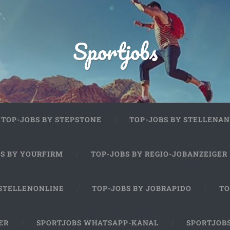
Sportjobs
TOP-JOBS BY STEPSTONE
TOP-JOBS BY STELLENAN
BS BY YOURFIRM
TOP-JOBS BY REGIO-JOBANZEIGER
 STELLENONLINE
TOP-JOBS BY JOBRAPIDO
TO
ER
SPORTJOBS WHATSAPP-KANAL
SPORTJOB