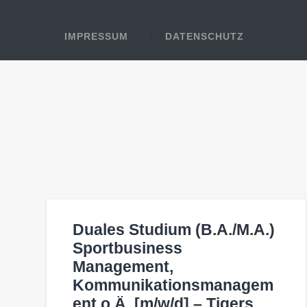
IMPRESSUM
DATENSCHUTZ
Duales Studium (B.A./M.A.)
Sportbusiness
Management,
Kommunikationsmanagem
ent o.Ä. [m/w/d] – Tigers