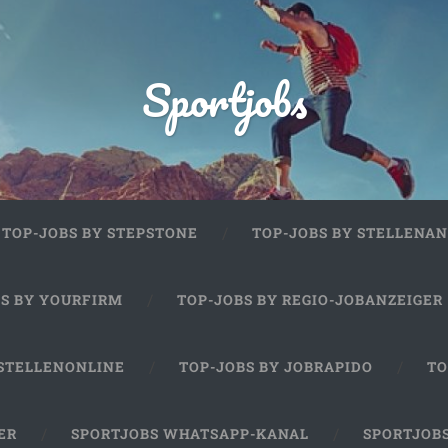
Sportjobs
TOP-JOBS BY STEPSTONE
TOP-JOBS BY STELLENAN
BS BY YOURFIRM
TOP-JOBS BY REGIO-JOBANZEIGER
 STELLENONLINE
TOP-JOBS BY JOBRAPIDO
TO
ER
SPORTJOBS WHATSAPP-KANAL
SPORTJOB