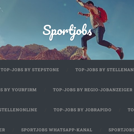
Sportjobs
TOP-JOBS BY STEPSTONE
TOP-JOBS BY STELLENAN
BS BY YOURFIRM
TOP-JOBS BY REGIO-JOBANZEIGER
 STELLENONLINE
TOP-JOBS BY JOBRAPIDO
TO
ER
SPORTJOBS WHATSAPP-KANAL
SPORTJOB