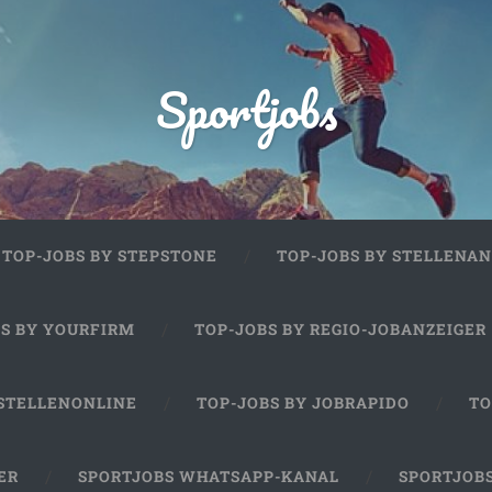
Sportjobs
TOP-JOBS BY STEPSTONE
TOP-JOBS BY STELLENAN
BS BY YOURFIRM
TOP-JOBS BY REGIO-JOBANZEIGER
 STELLENONLINE
TOP-JOBS BY JOBRAPIDO
TO
ER
SPORTJOBS WHATSAPP-KANAL
SPORTJOB