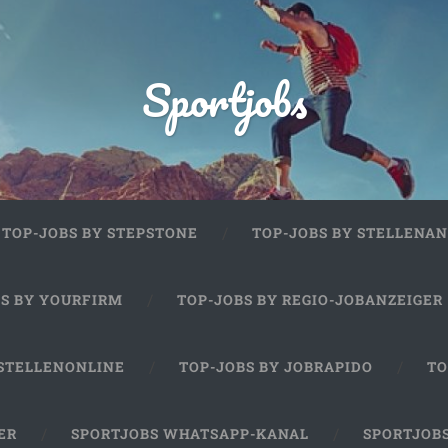
Sportjobs
TOP-JOBS BY STEPSTONE
TOP-JOBS BY STELLENAN
BS BY YOURFIRM
TOP-JOBS BY REGIO-JOBANZEIGER
 STELLENONLINE
TOP-JOBS BY JOBRAPIDO
TO
ER
SPORTJOBS WHATSAPP-KANAL
SPORTJOB