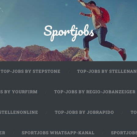
Sportjobs
TOP-JOBS BY STEPSTONE
TOP-JOBS BY STELLENAN
BS BY YOURFIRM
TOP-JOBS BY REGIO-JOBANZEIGER
 STELLENONLINE
TOP-JOBS BY JOBRAPIDO
TO
ER
SPORTJOBS WHATSAPP-KANAL
SPORTJOB