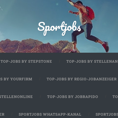
Sportjobs
TOP-JOBS BY STEPSTONE
TOP-JOBS BY STELLENAN
BS BY YOURFIRM
TOP-JOBS BY REGIO-JOBANZEIGER
 STELLENONLINE
TOP-JOBS BY JOBRAPIDO
TO
ER
SPORTJOBS WHATSAPP-KANAL
SPORTJOB