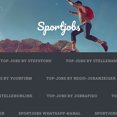
Sportjobs
TOP-JOBS BY STEPSTONE
TOP-JOBS BY STELLENAN
BS BY YOURFIRM
TOP-JOBS BY REGIO-JOBANZEIGER
 STELLENONLINE
TOP-JOBS BY JOBRAPIDO
TO
ER
SPORTJOBS WHATSAPP-KANAL
SPORTJOB