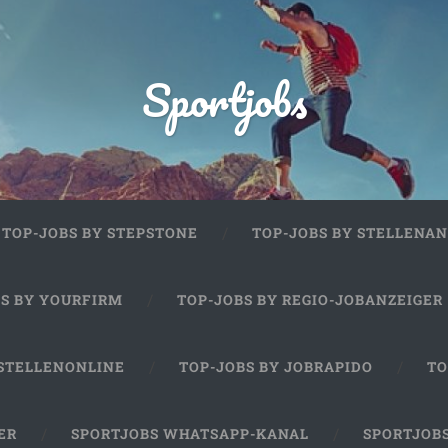
Sportjobs
TOP-JOBS BY STEPSTONE
TOP-JOBS BY STELLENAN
BS BY YOURFIRM
TOP-JOBS BY REGIO-JOBANZEIGER
 STELLENONLINE
TOP-JOBS BY JOBRAPIDO
TO
ER
SPORTJOBS WHATSAPP-KANAL
SPORTJOB