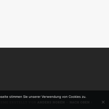
bseite stimmen Sie unserer Verwendung von Cookies zu.
HEME ERSTELLT VON
ANDERS NORÉN
—
NACH OBEN ↑