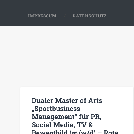
IMPRESSUM
DATENSCHUTZ
Dualer Master of Arts
„Sportbusiness
Management“ für PR,
Social Media, TV &
Bewegtbild (m/w/d) – Rote