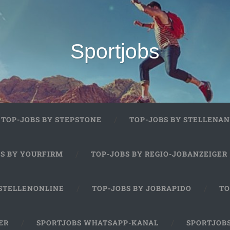
Sportjobs
TOP-JOBS BY STEPSTONE
TOP-JOBS BY STELLENAN
BS BY YOURFIRM
TOP-JOBS BY REGIO-JOBANZEIGER
 STELLENONLINE
TOP-JOBS BY JOBRAPIDO
TO
ER
SPORTJOBS WHATSAPP-KANAL
SPORTJOB