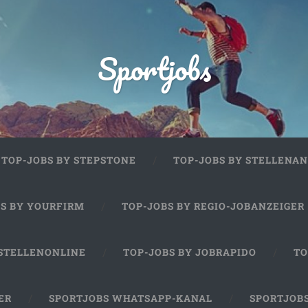
Sportjobs
TOP-JOBS BY STEPSTONE
TOP-JOBS BY STELLENAN
BS BY YOURFIRM
TOP-JOBS BY REGIO-JOBANZEIGER
 STELLENONLINE
TOP-JOBS BY JOBRAPIDO
TO
ER
SPORTJOBS WHATSAPP-KANAL
SPORTJOB