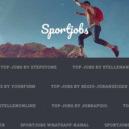
Sportjobs
TOP-JOBS BY STEPSTONE
TOP-JOBS BY STELLENAN
BS BY YOURFIRM
TOP-JOBS BY REGIO-JOBANZEIGER
 STELLENONLINE
TOP-JOBS BY JOBRAPIDO
TO
ER
SPORTJOBS WHATSAPP-KANAL
SPORTJOB