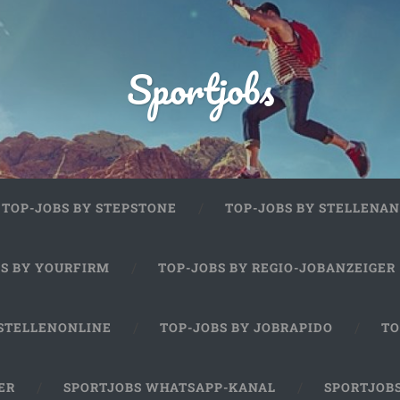
Sportjobs
TOP-JOBS BY STEPSTONE
TOP-JOBS BY STELLENAN
BS BY YOURFIRM
TOP-JOBS BY REGIO-JOBANZEIGER
 STELLENONLINE
TOP-JOBS BY JOBRAPIDO
TO
ER
SPORTJOBS WHATSAPP-KANAL
SPORTJOB