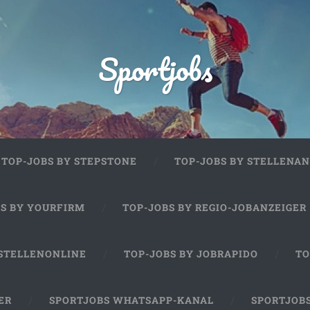
Sportjobs
TOP-JOBS BY STEPSTONE
TOP-JOBS BY STELLENAN
BS BY YOURFIRM
TOP-JOBS BY REGIO-JOBANZEIGER
 STELLENONLINE
TOP-JOBS BY JOBRAPIDO
TO
ER
SPORTJOBS WHATSAPP-KANAL
SPORTJOB