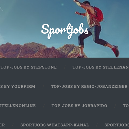
Sportjobs
TOP-JOBS BY STEPSTONE
TOP-JOBS BY STELLENAN
BS BY YOURFIRM
TOP-JOBS BY REGIO-JOBANZEIGER
 STELLENONLINE
TOP-JOBS BY JOBRAPIDO
TO
ER
SPORTJOBS WHATSAPP-KANAL
SPORTJOB