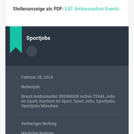
Stellenanzeige als PDF:
EAT Ambassadors Events
Sportjobs
Februar 28, 2024
Nebenjob
Brand Ambassador
,
ERDINGER Active TEAM
,
Jobs
im Sport
,
Karriere im Sport
,
Sport Jobs
,
Sportjobs
,
Sportjobs München
Vorheriger Beitrag
Nächster Beitrag