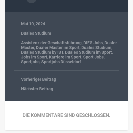
Mai 10, 2024
Duales Studium
Assistenz der Geschäftsführung
,
DIFG Jobs
,
Dualer
Master
,
Dualer Master im Sport
,
Duales Studium
,
Duales Studium by IST
,
Duales Studium im Sport
,
Jobs im Sport
,
Karriere im Sport
,
Sport Jobs
,
Sportjobs
,
Sportjobs Düsseldorf
Vorheriger Beitrag
Nächster Beitrag
DIE KOMMENTARE SIND GESCHLOSSEN.