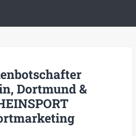
enbotschafter
lin, Dortmund &
RHEINSPORT
ortmarketing