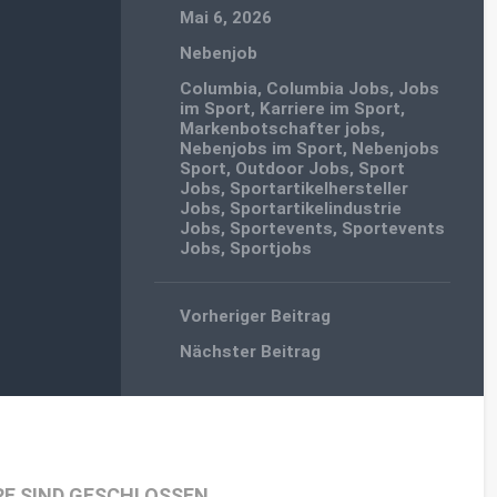
Mai 6, 2026
Nebenjob
Columbia
,
Columbia Jobs
,
Jobs
im Sport
,
Karriere im Sport
,
Markenbotschafter jobs
,
Nebenjobs im Sport
,
Nebenjobs
Sport
,
Outdoor Jobs
,
Sport
Jobs
,
Sportartikelhersteller
Jobs
,
Sportartikelindustrie
Jobs
,
Sportevents
,
Sportevents
Jobs
,
Sportjobs
Vorheriger Beitrag
Nächster Beitrag
E SIND GESCHLOSSEN.