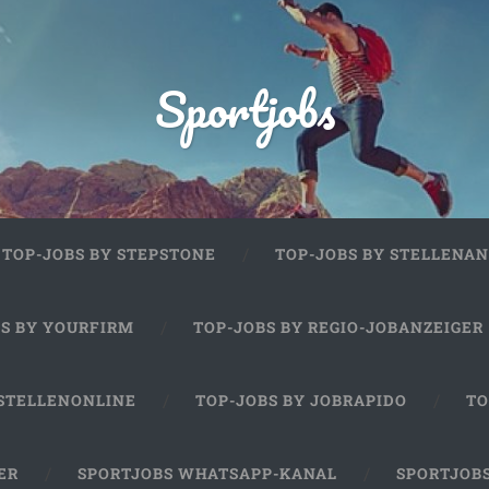
Sportjobs
TOP-JOBS BY STEPSTONE
TOP-JOBS BY STELLENAN
BS BY YOURFIRM
TOP-JOBS BY REGIO-JOBANZEIGER
 STELLENONLINE
TOP-JOBS BY JOBRAPIDO
TO
ER
SPORTJOBS WHATSAPP-KANAL
SPORTJOB