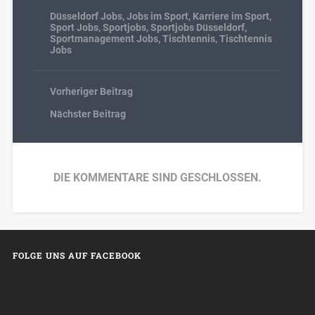
Düsseldorf Jobs
,
Jobs im Sport
,
Karriere im Sport
,
Sport Jobs
,
Sportjobs
,
Sportjobs Düsseldorf
,
Sportmanagement Jobs
,
Tischtennis
,
Tischtennis
Jobs
Vorheriger Beitrag
Nächster Beitrag
DIE KOMMENTARE SIND GESCHLOSSEN.
FOLGE UNS AUF FACEBOOK