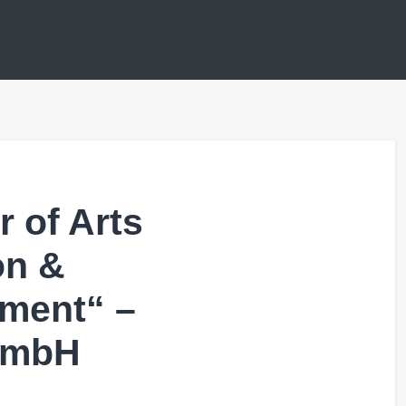
 of Arts
on &
ment“ –
GmbH