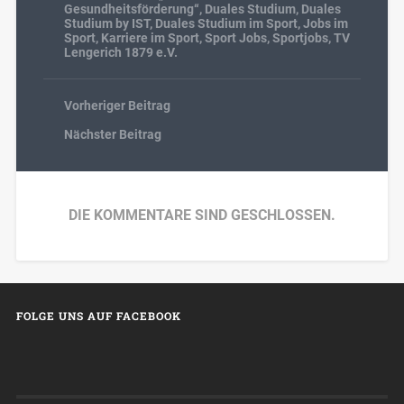
Gesundheitsförderung“
,
Duales Studium
,
Duales
Studium by IST
,
Duales Studium im Sport
,
Jobs im
Sport
,
Karriere im Sport
,
Sport Jobs
,
Sportjobs
,
TV
Lengerich 1879 e.V.
Vorheriger Beitrag
Nächster Beitrag
DIE KOMMENTARE SIND GESCHLOSSEN.
FOLGE UNS AUF FACEBOOK