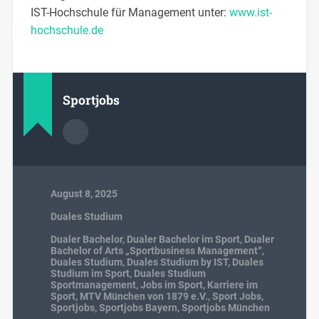
IST-Hochschule für Management unter:
www.ist-
hochschule.de
Sportjobs
August 8, 2025
Duales Studium
Dualer Bachelor
,
Dualer Bachelor im Sport
,
Dualer
Bachelor of Arts „Sportbusiness Management“
,
Duales Studium
,
Duales Studium by IST
,
Duales
Studium im Sport
,
Duales Studium
Sportmanagement
,
Jobs im Sport
,
Karriere im
Sport
,
MTV München von 1879 e.V.
,
Sport Jobs
,
Sportjobs
,
Sportjobs Bayern
,
Sportjobs München