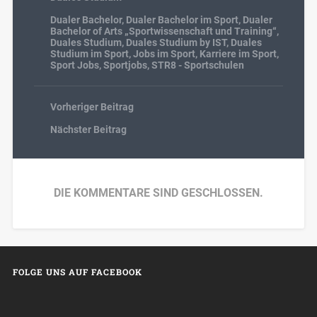
Dualer Bachelor
,
Dualer Bachelor im Sport
,
Dualer
Bachelor of Arts „Sportwissenschaft und Training“
,
Duales Studium
,
Duales Studium by IST
,
Duales
Studium im Sport
,
Jobs im Sport
,
Karriere im Sport
,
Sport Jobs
,
Sportjobs
,
STR8 - Sportschulen
Vorheriger Beitrag
Nächster Beitrag
DIE KOMMENTARE SIND GESCHLOSSEN.
FOLGE UNS AUF FACEBOOK