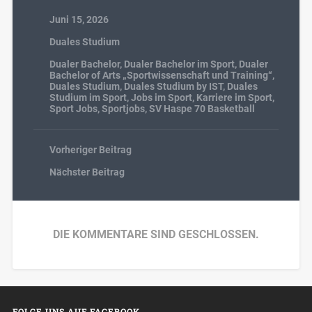
Juni 15, 2026
Duales Studium
Dualer Bachelor
,
Dualer Bachelor im Sport
,
Dualer
Bachelor of Arts „Sportwissenschaft und Training“
,
Duales Studium
,
Duales Studium by IST
,
Duales
Studium im Sport
,
Jobs im Sport
,
Karriere im Sport
,
Sport Jobs
,
Sportjobs
,
SV Haspe 70 Basketball
Vorheriger Beitrag
Nächster Beitrag
DIE KOMMENTARE SIND GESCHLOSSEN.
FOLGE UNS AUF FACEBOOK