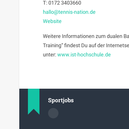
T:
0172 3403660
hallo@tennis-nation.de
Website
Weitere Informationen zum dualen B
Training“ findest Du auf der Interne
unter:
www.ist-hochschule.de
Sportjobs