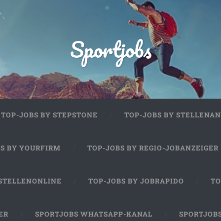
Sportjobs
TOP-JOBS BY STEPSTONE
TOP-JOBS BY STELLENAN
BS BY YOURFIRM
TOP-JOBS BY REGIO-JOBANZEIGER
 STELLENONLINE
TOP-JOBS BY JOBRAPIDO
TO
ER
SPORTJOBS WHATSAPP-KANAL
SPORTJOB