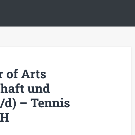
 of Arts
haft und
/d) – Tennis
bH