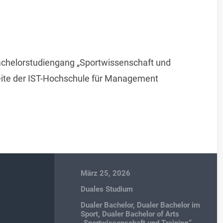
achelorstudiengang „Sportwissenschaft und
tseite der IST-Hochschule für Management
März 25, 2026
Duales Studium
Dualer Bachelor
,
Dualer Bachelor im
Sport
,
Dualer Bachelor of Arts
„Sportwissenschaft und Training“
,