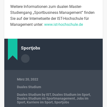
Weitere Informationen zum dualen Master-
Studiengang „Sportbusiness Management“ finden
Sie auf der Internetseite der IST-Hochschule für
Management unter:
www.ist-hochschule.de
Sportjobs
März 20, 2022
Duales Studium
Duales Studium by IST
,
Duales Studium im Sport
,
Duales Studium im Sportmanagement
,
Jobs im
Sport
,
Karriere im Sport
,
Sportjobs