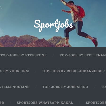
Sportjobs
TOP-JOBS BY STEPSTONE
TOP-JOBS BY STELLENAN
BS BY YOURFIRM
TOP-JOBS BY REGIO-JOBANZEIGER
 STELLENONLINE
TOP-JOBS BY JOBRAPIDO
TO
ER
SPORTJOBS WHATSAPP-KANAL
SPORTJOB